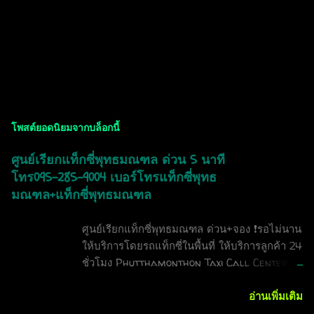
ศูนย์เรียกแท็กซี่ศาลายา
โพสต์ยอดนิยมจากบล็อกนี้
ศูนย์เรียกแท็กซี่พุทธมณฑล ด่วน 5 นาที
โทร095-285-9004 เบอร์โทรแท็กซี่พุทธ
มณฑล+แท็กซี่พุทธมณฑล
ศูนย์เรียกแท็กซี่พุทธมณฑล ด่วน+จอง ❗รอไม่นาน
ให้บริการโดยรถแท็กซี่ในพื้นที่ ให้บริการลูกค้า 24
ชั่วโมง Phutthamonthon Taxi Call Center
express+booking 24 hours Call
0952859004 ' หมูอ้วนครับ สวัสดีครับลูกค้า
อ่านเพิ่มเติม
ทุกท่าน ท่านกำลังมองหา ศูนย์บริการแท็กซี่ดีดีอยู่