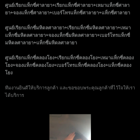
ศูนย์เรียกแท็กซี่ศาลายา+เรียกแท็กซี่ศาลายา+เหมาแท็กซี่ศาลา
ยา+จองแท็กซี่ศาลายา+เบอร์โทรแท็กซี่ศาลายา+แท็กซี่ศาลายา
ศูนย์เรียกแท็กซี่มหิดลศาลายา+เรียกแท็กซี่มหิดลศาลายา+เหมา
แท็กซี่มหิดลศาลายา+จองแท็กซี่มหิดลศาลายา+เบอร์โทรแท็กซี่
มหิดลศาลายา+แท็กซี่มหิดลศาลายา
ศูนย์เรียกแท็กซี่คลองโยง+เรียกแท็กซี่คลองโยง+เหมาแท็กซี่คลอง
โยง+จองแท็กซี่คลองโยง+เบอร์โทรแท็กซี่คลองโยง+แท็กซี่คลอง
โยง
ทีมงานยินดีให้บริการลูกค้า และขอขอบพระคุณลูกค้าที่ไว้ใจให้เรา
ได้บริการ