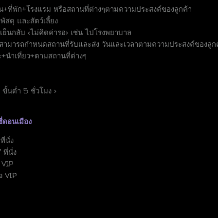
ิน+ที่พัก+โรงแรม หรือสถานที่ต่างๆตามความประสงค์ของลูกค้า
พัสดุ และสัตว์เลี้ยง
+เย็นกลับ <ไม่คิดค่ารอ> เช่น ไปโรงพยาบาล
าสามารถกำหนดสถานที่รับและส่ง วันและเวลาตามความประสงค์ของลูกค
ะ+นำเที่ยว+ตามสถานที่ต่างๆ
ั้นต่ำ 5 ชั่วโมง >
ี่ดอนเมือง
่นั่ง
ี่นั่ง
ง VIP
่ง VIP